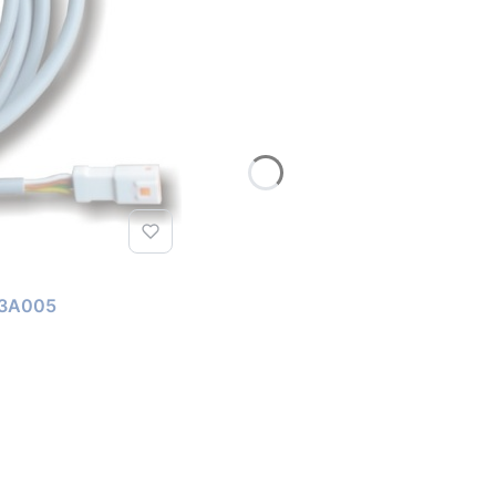
wy światła 10A563A005