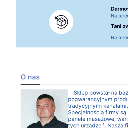
Darmo
Na tere
Tani z
Na tere
O nas
Sklep powstał na baz
pogwarancyjnym produk
tradycyjnymi kanałami,
Specjalnością firmy są 
panele masażowe, wann
tych urządzeń. Nasza f