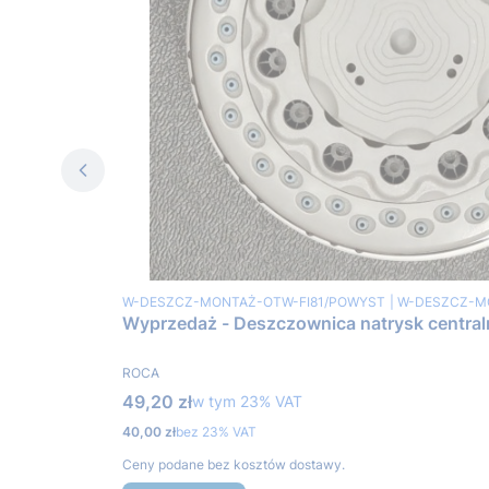
Kod produktu
Kod producent
W-DESZCZ-MONTAŻ-OTW-FI81/POWYST
W-DESZCZ-M
Wyprzedaż - Deszczownica natrysk centra
PRODUCENT
ROCA
Cena brutto
49,20 zł
w tym %s VAT
w tym
23%
VAT
Cena netto
40,00 zł
bez 23% VAT
Ceny podane bez kosztów dostawy.