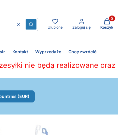
Produkty w kos
Wyczyść
Szukaj
Ulubione
Zaloguj się
Koszyk
sir
Kontakt
Wyprzedaże
Chcę zwrócić
zesyłki nie będą realizowane oraz
ountries (EUR)