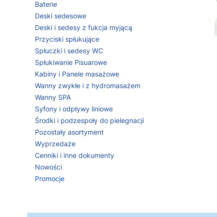
Baterie
Deski sedesowe
Deski i sedesy z fukcja myjącą
Przyciski spłukujące
Spłuczki i sedesy WC
Spłukiwanie Pisuarowe
Kabiny i Panele masażowe
Wanny zwykłe i z hydromasażem
Wanny SPA
Syfony i odpływy liniowe
Środki i podzespoły do pielegnacji
Pozostały asortyment
Wyprzedaże
Cenniki i inne dokumenty
Nac
Nac
Nac
Nowości
Promocje
Koniec menu