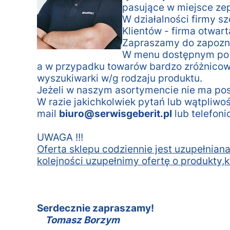
pasujące w miejsce ze
W działalności firmy s
Klientów - firma otwart
Zapraszamy do zapoznan
W menu dostępnym po l
a w przypadku towarów bardzo zróżnicow
wyszukiwarki w/g rodzaju produktu.
Jeżeli w naszym asortymencie nie ma pos
W razie jakichkolwiek pytań lub wątpliw
mail
biuro@serwisgeberit.pl
lub telefon
UWAGA !!!
Oferta sklepu codziennie jest uzupełniana
kolejności uzupełnimy ofertę o produkty,k
Serdecznie zapraszamy!
Tomasz Borzym