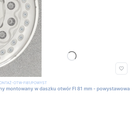
a
ONTAŻ-OTW-FI81/POWYST
lny montowany w daszku otwór FI 81 mm - powystawowa