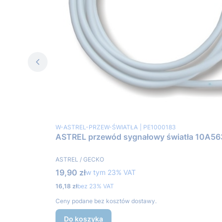
Kod produktu
Kod producenta
W-ASTREL-PRZEW-ŚWIATŁA
PE1000183
ASTREL przewód sygnało
PRODUCENT
ASTREL / GECKO
Cena brutto
19,90 zł
w tym %s VAT
w tym
23%
VAT
Cena netto
16,18 zł
bez 23% VAT
Ceny podane bez kosztów dostawy.
Do koszyka