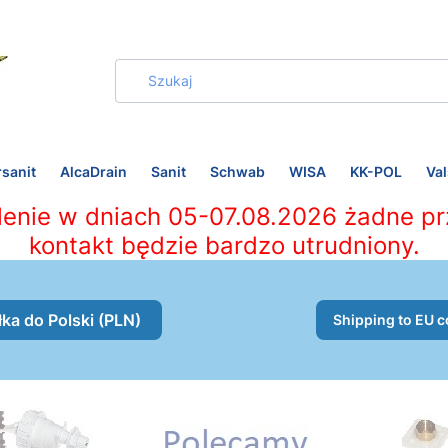
sanit
AlcaDrain
Sanit
Schwab
WISA
KK-POL
Val
lenie w dniach 05-07.08.2026 żadne pr
kontakt będzie bardzo utrudniony.
ka do Polski (PLN)
Shipping to EU c