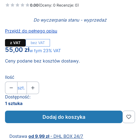
0.00
(Oceny: 0 Recenzje: 0)
Do wyczerpania stanu - wyprzedaż
Przejdź do pełnego opisu
z VAT
bez VAT
Cena
55,00 zł
w tym 23% VAT
w tym
23%
VAT
Ceny podane bez kosztów dostawy.
Ilość
szt.
Dostępność:
1 sztuka
Dodaj do koszyka
Dostawa
od 9,99 zł
- DHL BOX 24/7