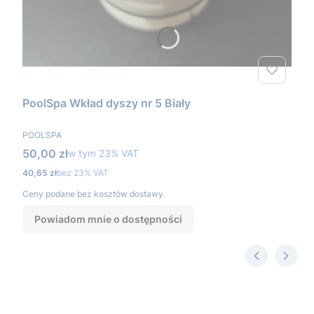
PoolSpa Wkład dyszy nr 5 Biały
PRODUCENT
POOLSPA
Cena brutto
50,00 zł
w tym %s VAT
w tym
23%
VAT
Cena netto
40,65 zł
bez 23% VAT
Ceny podane bez kosztów dostawy.
Powiadom mnie o dostępności