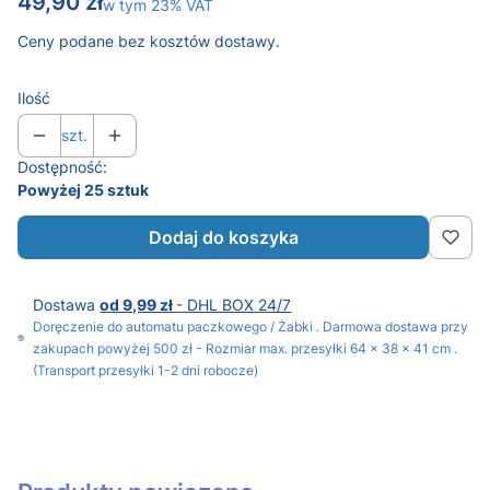
Cena
49,90 zł
w tym 23% VAT
w tym
23%
VAT
Ceny podane bez kosztów dostawy.
Ilość
szt.
Dostępność:
Powyżej 25 sztuk
Dodaj do koszyka
Dostawa
od 9,99 zł
- DHL BOX 24/7
Doręczenie do automatu paczkowego / Żabki . Darmowa dostawa przy
zakupach powyżej 500 zł - Rozmiar max. przesyłki 64 x 38 x 41 cm .
(Transport przesyłki 1-2 dni robocze)