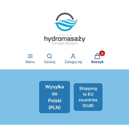
Produkty w koszy
Otwórz wyszukiwarkę
Menu
Szukaj
Zaloguj się
Koszyk
Wysyłka
Shipping
do
to EU
countries
Polski
(EUR)
(PLN)