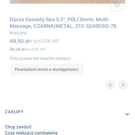
Dysza Dynasty Spa 3,5", POLI Storm, Multi-
Massage, CZARNA/METAL, 212-3249DSG-7S
PRODUCENT
POOLSPA
Cena brutto
49,50 zł
w tym %s VAT
w tym
23%
VAT
Cena netto
40,24 zł
bez 23% VAT
Ceny podane bez kosztów dostawy.
Powiadom mnie o dostępności
Linki w stopce
ZAKUPY
Chcę zwrócić
Czas realizacji zamówienia