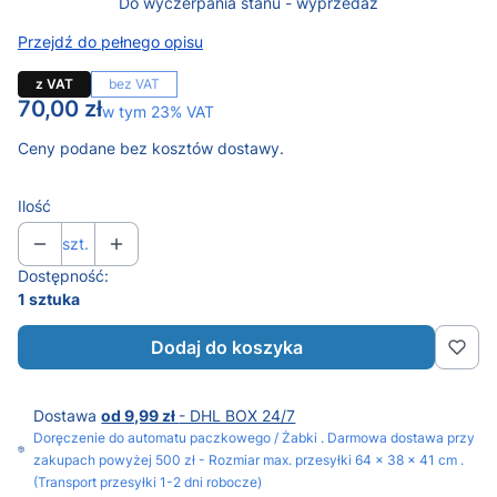
Do wyczerpania stanu - wyprzedaż
Przejdź do pełnego opisu
z VAT
bez VAT
Cena
70,00 zł
w tym 23% VAT
w tym
23%
VAT
Ceny podane bez kosztów dostawy.
Ilość
szt.
Dostępność:
1 sztuka
Dodaj do koszyka
Dostawa
od 9,99 zł
- DHL BOX 24/7
Doręczenie do automatu paczkowego / Żabki . Darmowa dostawa przy
zakupach powyżej 500 zł - Rozmiar max. przesyłki 64 x 38 x 41 cm .
(Transport przesyłki 1-2 dni robocze)