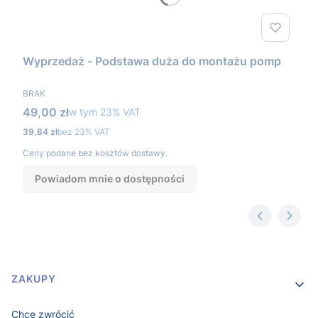
Wyprzedaż - Podstawa duża do montażu pomp
PRODUCENT
BRAK
Cena brutto
49,00 zł
w tym %s VAT
w tym
23%
VAT
Cena netto
39,84 zł
bez 23% VAT
Ceny podane bez kosztów dostawy.
Powiadom mnie o dostępności
Linki w stopce
ZAKUPY
Chcę zwrócić