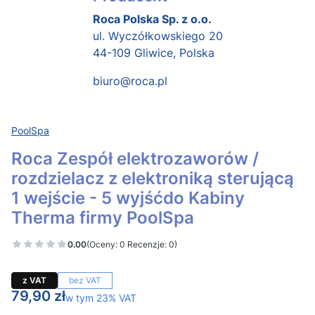
Roca Polska Sp. z o.o.
ul. Wyczółkowskiego 20
44-109 Gliwice, Polska
biuro@roca.pl
PoolSpa
Roca Zespół elektrozaworów /
rozdzielacz z elektroniką sterującą
1 wejście - 5 wyjśćdo Kabiny
Therma firmy PoolSpa
0.00
(Oceny: 0 Recenzje: 0)
z VAT
bez VAT
Cena
79,90 zł
w tym 23% VAT
w tym
23%
VAT