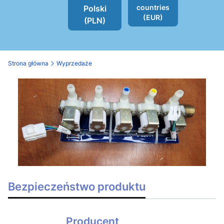
countries
Polski
(EUR)
(PLN)
Strona główna
Wyprzedaże
Bezpieczeństwo produktu
Producent