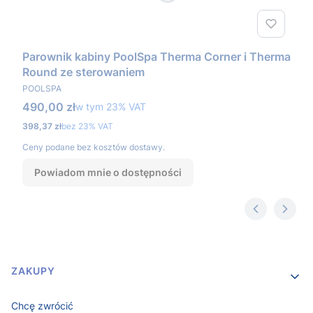
Parownik kabiny PoolSpa Therma Corner i Therma
Round ze sterowaniem
PRODUCENT
POOLSPA
Cena brutto
490,00 zł
w tym %s VAT
w tym
23%
VAT
Cena netto
398,37 zł
bez 23% VAT
Ceny podane bez kosztów dostawy.
Powiadom mnie o dostępności
Linki w stopce
ZAKUPY
Chcę zwrócić