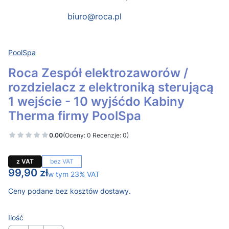
biuro@roca.pl
PoolSpa
Roca Zespół elektrozaworów /
rozdzielacz z elektroniką sterującą
1 wejście - 10 wyjśćdo Kabiny
Therma firmy PoolSpa
0.00
(Oceny: 0 Recenzje: 0)
z VAT
bez VAT
Cena
99,90 zł
w tym 23% VAT
w tym
23%
VAT
Ceny podane bez kosztów dostawy.
Ilość