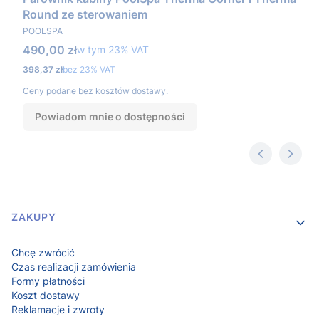
Round ze sterowaniem
PRODUCENT
POOLSPA
Cena brutto
490,00 zł
w tym %s VAT
w tym
23%
VAT
Cena netto
398,37 zł
bez 23% VAT
Ceny podane bez kosztów dostawy.
Powiadom mnie o dostępności
Linki w stopce
ZAKUPY
Chcę zwrócić
Czas realizacji zamówienia
Formy płatności
Koszt dostawy
Reklamacje i zwroty