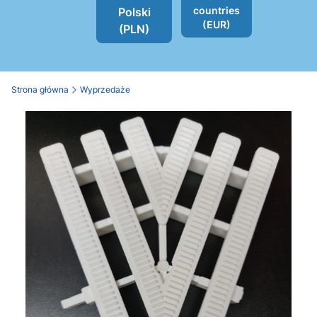
countries
Polski
(EUR)
(PLN)
Strona główna
Wyprzedaże