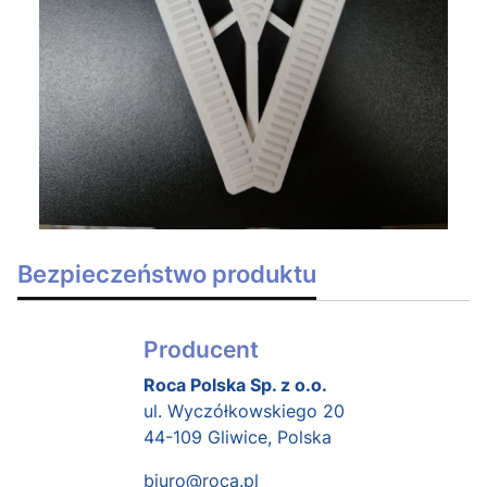
Bezpieczeństwo produktu
Producent
Roca Polska Sp. z o.o.
ul. Wyczółkowskiego 20
44-109 Gliwice, Polska
biuro@roca.pl