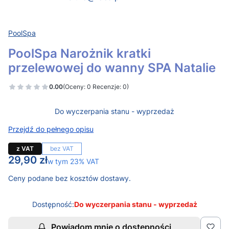
PoolSpa
PoolSpa Narożnik kratki
przelewowej do wanny SPA Natalie
0.00
(Oceny: 0 Recenzje: 0)
Do wyczerpania stanu - wyprzedaż
Przejdź do pełnego opisu
z VAT
bez VAT
Cena
29,90 zł
w tym 23% VAT
w tym
23%
VAT
Ceny podane bez kosztów dostawy.
Dostępność:
Do wyczerpania stanu - wyprzedaż
Powiadom mnie o dostępności