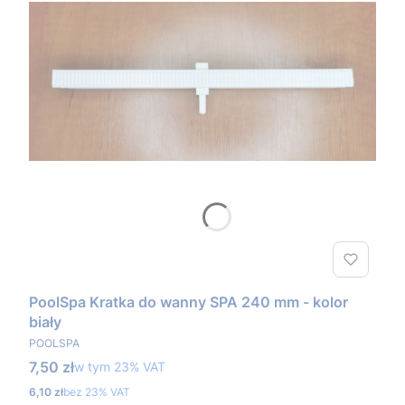
PoolSpa Kratka do wanny SPA 240 mm - kolor
biały
PRODUCENT
POOLSPA
Cena brutto
7,50 zł
w tym %s VAT
w tym
23%
VAT
Cena netto
6,10 zł
bez 23% VAT