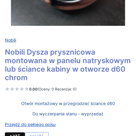
Nobili
Nobili Dysza prysznicowa
montowana w panelu natryskowym
lub ściance kabiny w otworze d60
chrom
0.00
(Oceny: 0 Recenzje: 0)
Otwór montażowy w przegrodzie/ ściance d60
Do wyczerpania stanu - wyprzedaż
Przejdź do pełnego opisu
z VAT
bez VAT