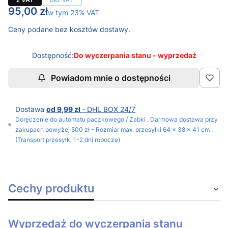
Cena
95,00 zł
w tym 23% VAT
w tym
23%
VAT
Ceny podane bez kosztów dostawy.
Dostępność:
Do wyczerpania stanu - wyprzedaż
Powiadom mnie o dostępności
Dostawa
od 9,99 zł
- DHL BOX 24/7
Doręczenie do automatu paczkowego / Żabki . Darmowa dostawa przy
zakupach powyżej 500 zł - Rozmiar max. przesyłki 64 x 38 x 41 cm .
(Transport przesyłki 1-2 dni robocze)
Cechy produktu
Wyprzedaż do wyczerpania stanu