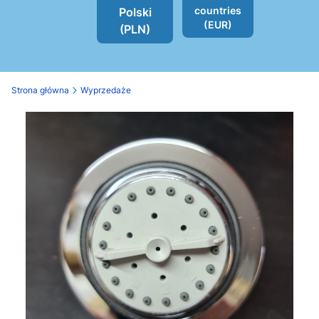
countries
Polski
(EUR)
(PLN)
Strona główna
Wyprzedaże