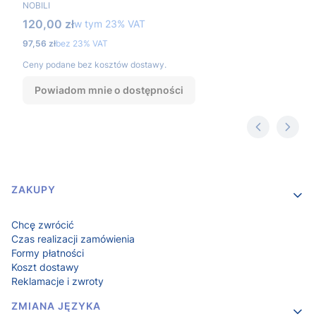
PRODUCENT
NOBILI
Cena brutto
120,00 zł
w tym %s VAT
w tym
23%
VAT
Cena netto
97,56 zł
bez 23% VAT
Ceny podane bez kosztów dostawy.
Powiadom mnie o dostępności
Linki w stopce
ZAKUPY
Chcę zwrócić
Czas realizacji zamówienia
Formy płatności
Koszt dostawy
Reklamacje i zwroty
ZMIANA JĘZYKA