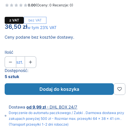
0.00
(Oceny: 0 Recenzje: 0)
z VAT
bez VAT
Cena
36,50 zł
w tym 23% VAT
w tym
23%
VAT
Ceny podane bez kosztów dostawy.
Ilość
szt.
Dostępność:
5 sztuk
Dodaj do koszyka
Dostawa
od 9,99 zł
- DHL BOX 24/7
Doręczenie do automatu paczkowego / Żabki . Darmowa dostawa przy
zakupach powyżej 500 zł - Rozmiar max. przesyłki 64 x 38 x 41 cm .
(Transport przesyłki 1-2 dni robocze)