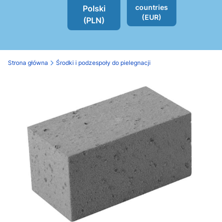
countries
Polski
(EUR)
(PLN)
Strona główna
Środki i podzespoły do pielegnacji