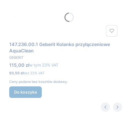
147.236.00.1 Geberit Kolanko przyłączeniowe
AquaClean
PRODUCENT
GEBERIT
Cena brutto
115,00 zł
w tym %s VAT
w tym
23%
VAT
Cena netto
93,50 zł
bez 23% VAT
Ceny podane bez kosztów dostawy.
Do koszyka