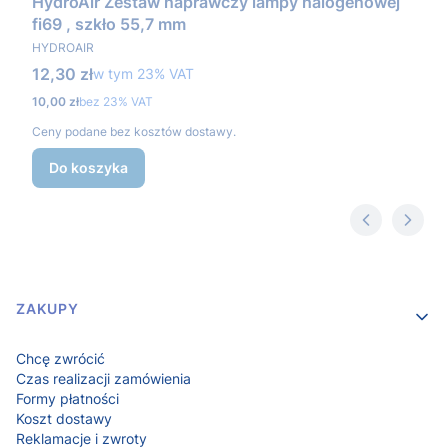
HydroAir Zestaw naprawczy lampy halogenowej
fi69 , szkło 55,7 mm
PRODUCENT
HYDROAIR
Cena brutto
12,30 zł
w tym %s VAT
w tym
23%
VAT
Cena netto
10,00 zł
bez 23% VAT
Ceny podane bez kosztów dostawy.
Do koszyka
Linki w stopce
ZAKUPY
Chcę zwrócić
Czas realizacji zamówienia
Formy płatności
Koszt dostawy
Reklamacje i zwroty