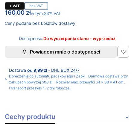
z VAT
bez VAT
Cena
160,00 zł
w tym 23% VAT
w tym
23%
VAT
Ceny podane bez kosztów dostawy.
Dostępność:
Do wyczerpania stanu - wyprzedaż
Powiadom mnie o dostępności
Dostawa
od 9,99 zł
- DHL BOX 24/7
Doręczenie do automatu paczkowego / Żabki . Darmowa dostawa przy
zakupach powyżej 500 zł - Rozmiar max. przesyłki 64 x 38 x 41 cm .
(Transport przesyłki 1-2 dni robocze)
Cechy produktu