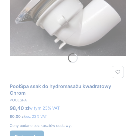
PoolSpa ssak do hydromasażu kwadratowy
Chrom
PRODUCENT
POOLSPA
Cena brutto
98,40 zł
w tym %s VAT
w tym
23%
VAT
Cena netto
80,00 zł
bez 23% VAT
Ceny podane bez kosztów dostawy.