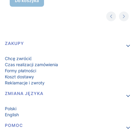
Do koszyka
Linki w stopce
ZAKUPY
Chcę zwrócić
Czas realizacji zamówienia
Formy płatności
Koszt dostawy
Reklamacje i zwroty
ZMIANA JĘZYKA
Polski
English
POMOC