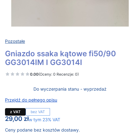
Pozostałe
Gniazdo ssaka kątowe fi50/90
GG3014IM I GG3014I
0.00
(Oceny: 0 Recenzje: 0)
Do wyczerpania stanu - wyprzedaż
Przejdź do pełnego opisu
z VAT
bez VAT
Cena
29,00 zł
w tym 23% VAT
w tym
23%
VAT
Ceny podane bez kosztów dostawy.