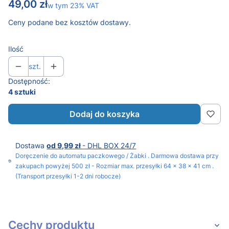
Cena
49,00 zł
w tym 23% VAT
w tym
23%
VAT
Ceny podane bez kosztów dostawy.
Ilość
szt.
Dostępność:
4 sztuki
Dodaj do koszyka
Dostawa
od 9,99 zł
- DHL BOX 24/7
Doręczenie do automatu paczkowego / Żabki . Darmowa dostawa przy
zakupach powyżej 500 zł - Rozmiar max. przesyłki 64 x 38 x 41 cm .
(Transport przesyłki 1-2 dni robocze)
Cechy produktu