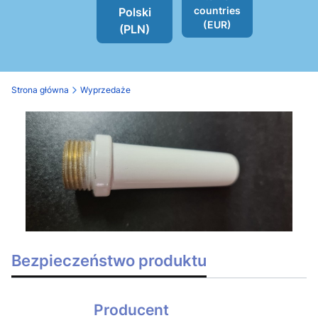
countries
Polski
(EUR)
(PLN)
Strona główna
Wyprzedaże
Bezpieczeństwo produktu
Producent