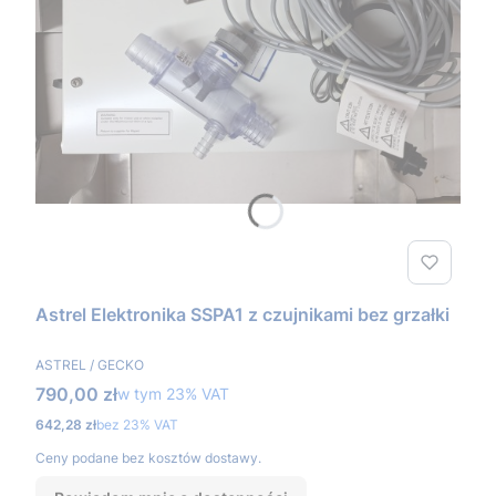
Astrel Elektronika SSPA1 z czujnikami bez grzałki
PRODUCENT
ASTREL / GECKO
Cena brutto
790,00 zł
w tym %s VAT
w tym
23%
VAT
Cena netto
642,28 zł
bez 23% VAT
Ceny podane bez kosztów dostawy.