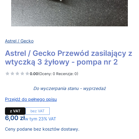
Astrel / Gecko
Astrel / Gecko Przewód zasilający z
wtyczką 3 żyłowy - pompa nr 2
0.00
(Oceny: 0 Recenzje: 0)
Do wyczerpania stanu - wyprzedaż
Przejdź do pełnego opisu
z VAT
bez VAT
Cena
6,00 zł
w tym 23% VAT
w tym
23%
VAT
Ceny podane bez kosztów dostawy.