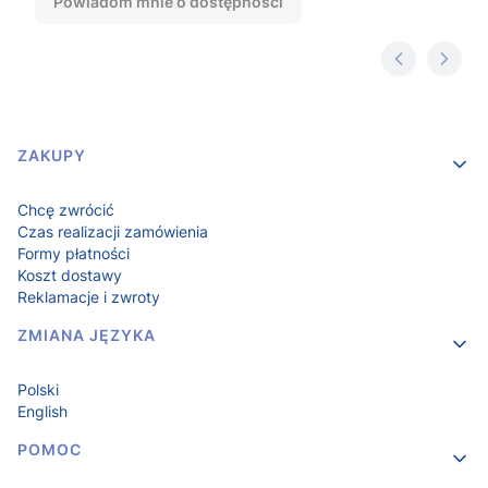
Powiadom mnie o dostępności
Linki w stopce
ZAKUPY
Chcę zwrócić
Czas realizacji zamówienia
Formy płatności
Koszt dostawy
Reklamacje i zwroty
ZMIANA JĘZYKA
Polski
English
POMOC