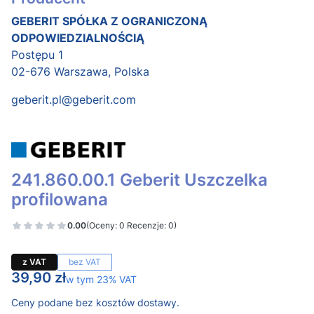
GEBERIT SPÓŁKA Z OGRANICZONĄ
ODPOWIEDZIALNOŚCIĄ
Postępu 1
02-676 Warszawa, Polska
geberit.pl@geberit.com
241.860.00.1 Geberit Uszczelka
profilowana
0.00
(Oceny: 0 Recenzje: 0)
z VAT
bez VAT
Cena
39,90 zł
w tym 23% VAT
w tym
23%
VAT
Ceny podane bez kosztów dostawy.