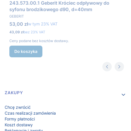
243.573.00.1 Geberit Króciec odpływowy do
syfonu brodzikowego d90, d=40mm
PRODUCENT
GEBERIT
Cena brutto
53,00 zł
w tym %s VAT
w tym
23%
VAT
Cena netto
43,09 zł
bez 23% VAT
Ceny podane bez kosztów dostawy.
Do koszyka
Linki w stopce
ZAKUPY
Chcę zwrócić
Czas realizacji zamówienia
Formy płatności
Koszt dostawy
Reklamacje i zwroty