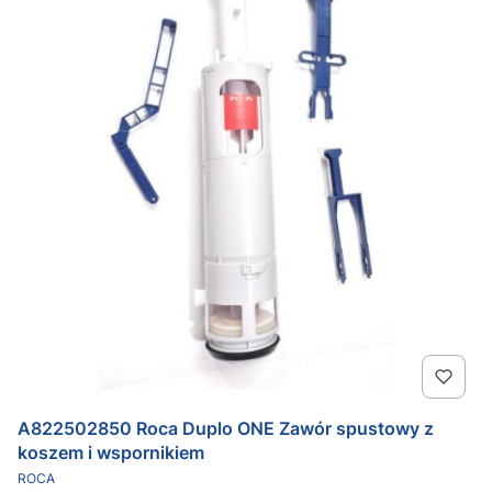
A822502850 Roca Duplo ONE Zawór spustowy z
koszem i wspornikiem
PRODUCENT
ROCA