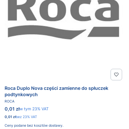
Roca Duplo Nova części zamienne do spłuczek
podtynkowych
PRODUCENT
ROCA
Cena brutto
0,01 zł
w tym %s VAT
w tym
23%
VAT
Cena netto
0,01 zł
bez 23% VAT
Ceny podane bez kosztów dostawy.