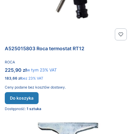
A525015803 Roca termostat RT12
PRODUCENT
ROCA
Cena brutto
225,90 zł
w tym %s VAT
w tym
23%
VAT
Cena netto
183,66 zł
bez 23% VAT
Ceny podane bez kosztów dostawy.
Do koszyka
Dostępność:
1 sztuka