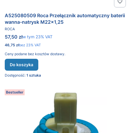
A525080509 Roca Przełącznik automatyczny baterii
wanna-natrysk M22x1,25
PRODUCENT
ROCA
Cena brutto
57,50 zł
w tym %s VAT
w tym
23%
VAT
Cena netto
46,75 zł
bez 23% VAT
Ceny podane bez kosztów dostawy.
Do koszyka
Dostępność:
1 sztuka
Bestseller