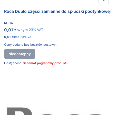
Roca Duplo części zamienne do spłuczki podtynkowej
PRODUCENT
ROCA
Cena brutto
0,01 zł
w tym %s VAT
w tym
23%
VAT
Cena netto
0,01 zł
bez 23% VAT
Ceny podane bez kosztów dostawy.
Niedostępny
Dostępność:
Schemat poglądowy produktu