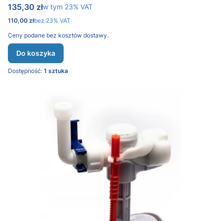
Cena brutto
135,30 zł
w tym %s VAT
w tym
23%
VAT
Cena netto
110,00 zł
bez 23% VAT
Ceny podane bez kosztów dostawy.
Do koszyka
Dostępność:
1 sztuka