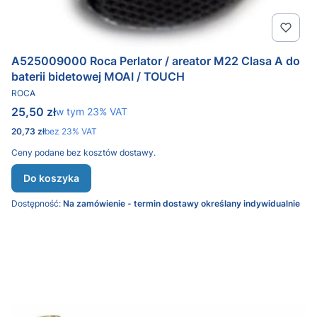
A525009000 Roca Perlator / areator M22 Clasa A do
baterii bidetowej MOAI / TOUCH
PRODUCENT
ROCA
Cena brutto
25,50 zł
w tym %s VAT
w tym
23%
VAT
Cena netto
20,73 zł
bez 23% VAT
Ceny podane bez kosztów dostawy.
Do koszyka
Dostępność:
Na zamówienie - termin dostawy określany indywidualnie