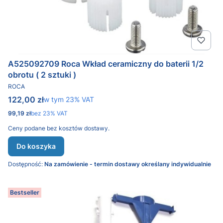
A525092709 Roca Wkład ceramiczny do baterii 1/2
obrotu ( 2 sztuki )
PRODUCENT
ROCA
Cena brutto
122,00 zł
w tym %s VAT
w tym
23%
VAT
Cena netto
99,19 zł
bez 23% VAT
Ceny podane bez kosztów dostawy.
Do koszyka
Dostępność:
Na zamówienie - termin dostawy określany indywidualnie
Bestseller