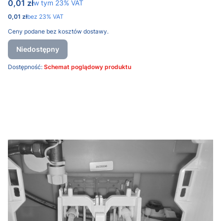
Cena brutto
0,01 zł
w tym %s VAT
w tym
23%
VAT
Cena netto
0,01 zł
bez 23% VAT
Ceny podane bez kosztów dostawy.
Niedostępny
Dostępność:
Schemat poglądowy produktu