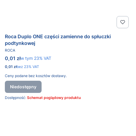
Roca Duplo ONE części zamienne do spłuczki
podtynkowej
PRODUCENT
ROCA
Cena brutto
0,01 zł
w tym %s VAT
w tym
23%
VAT
Cena netto
0,01 zł
bez 23% VAT
Ceny podane bez kosztów dostawy.
Niedostępny
Dostępność:
Schemat poglądowy produktu