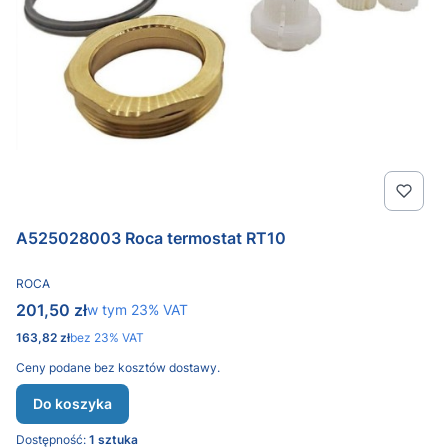
A525028003 Roca termostat RT10
PRODUCENT
ROCA
Cena brutto
201,50 zł
w tym %s VAT
w tym
23%
VAT
Cena netto
163,82 zł
bez 23% VAT
Ceny podane bez kosztów dostawy.
Do koszyka
Dostępność:
1 sztuka