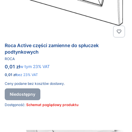
Roca Active części zamienne do spłuczek
podtynkowych
PRODUCENT
ROCA
Cena brutto
0,01 zł
w tym %s VAT
w tym
23%
VAT
Cena netto
0,01 zł
bez 23% VAT
Ceny podane bez kosztów dostawy.
Niedostępny
Dostępność:
Schemat poglądowy produktu