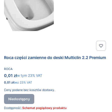
Roca części zamienne do deski Multiclin 2.2 Premium
PRODUCENT
ROCA
Cena brutto
0,01 zł
w tym %s VAT
w tym
23%
VAT
Cena netto
0,01 zł
bez 23% VAT
Ceny podane bez kosztów dostawy.
Niedostępny
Dostępność:
Schemat poglądowy produktu