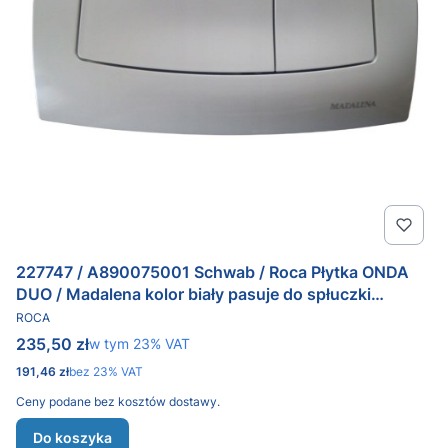
227747 / A890075001 Schwab / Roca Płytka ONDA
DUO / Madalena kolor biały pasuje do spłuczki
PRODUCENT
UP187.1200
ROCA
Cena brutto
235,50 zł
w tym %s VAT
w tym
23%
VAT
Cena netto
191,46 zł
bez 23% VAT
Ceny podane bez kosztów dostawy.
Do koszyka