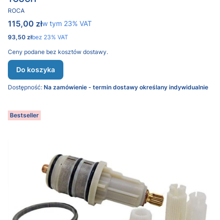
PRODUCENT
ROCA
Cena brutto
115,00 zł
w tym %s VAT
w tym
23%
VAT
Cena netto
93,50 zł
bez 23% VAT
Ceny podane bez kosztów dostawy.
Do koszyka
Dostępność:
Na zamówienie - termin dostawy określany indywidualnie
Bestseller