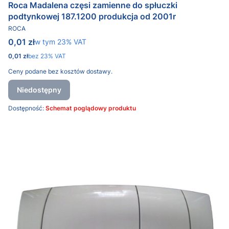
Roca Madalena częsi zamienne do spłuczki
podtynkowej 187.1200 produkcja od 2001r
PRODUCENT
ROCA
Cena brutto
0,01 zł
w tym %s VAT
w tym
23%
VAT
Cena netto
0,01 zł
bez 23% VAT
Ceny podane bez kosztów dostawy.
Niedostępny
Dostępność:
Schemat poglądowy produktu