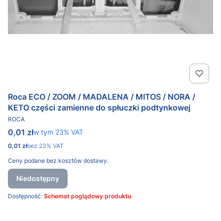
Roca ECO / ZOOM / MADALENA / MITOS / NORA /
KETO części zamienne do spłuczki podtynkowej
PRODUCENT
ROCA
Cena brutto
0,01 zł
w tym %s VAT
w tym
23%
VAT
Cena netto
0,01 zł
bez 23% VAT
Ceny podane bez kosztów dostawy.
Niedostępny
Dostępność:
Schemat poglądowy produktu