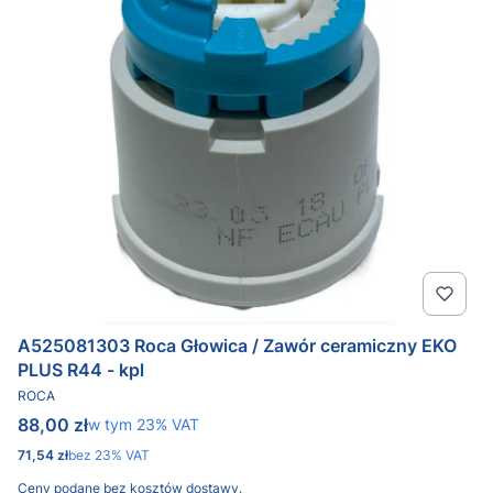
A525081303 Roca Głowica / Zawór ceramiczny EKO
PLUS R44 - kpl
PRODUCENT
ROCA
Cena brutto
88,00 zł
w tym %s VAT
w tym
23%
VAT
Cena netto
71,54 zł
bez 23% VAT
Ceny podane bez kosztów dostawy.