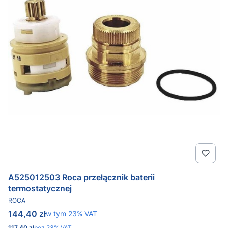
A525012503 Roca przełącznik baterii
termostatycznej
PRODUCENT
ROCA
Cena brutto
144,40 zł
w tym %s VAT
w tym
23%
VAT
Cena netto
117,40 zł
bez 23% VAT