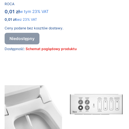
PRODUCENT
ROCA
Cena brutto
0,01 zł
w tym %s VAT
w tym
23%
VAT
Cena netto
0,01 zł
bez 23% VAT
Ceny podane bez kosztów dostawy.
Niedostępny
Dostępność:
Schemat poglądowy produktu