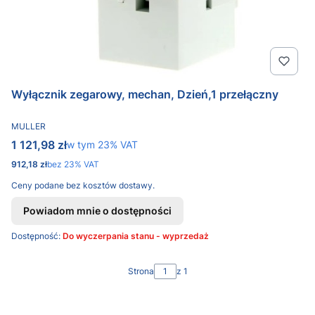
Wyłącznik zegarowy, mechan, Dzień,1 przełączny
PRODUCENT
MULLER
Cena brutto
1 121,98 zł
w tym %s VAT
w tym
23%
VAT
Cena netto
912,18 zł
bez 23% VAT
Ceny podane bez kosztów dostawy.
Powiadom mnie o dostępności
Dostępność:
Do wyczerpania stanu - wyprzedaż
Strona
z 1